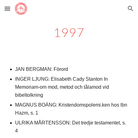
Skip to main content
Skip to navigation
199
7
JAN BERGMAN: Förord
INGER LJUNG: Elisabeth Cady Stanton In
Memoriam-om mod, metod och tålamod vid
bibeltolkning
MAGNUS BOÄNG: Kristendomspolemi.ken hos lbn
Hazm, s. 1
ULRIKA MÅRTENSSON: Det tredje testamentet, s.
4