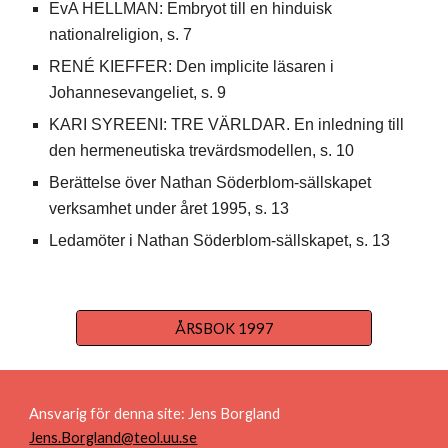
EvA HELLMAN: Embryot till en hinduisk
nationalreligion, s. 7
RENÉ KIEFFER: Den implicite läsaren i
Johannesevangeliet, s. 9
KARI SYREENI: TRE VÄRLDAR. En inledning till
den hermeneutiska trevärdsmodellen, s. 10
Berättelse över Nathan Söderblom-sällskapet
verksamhet under året 1995, s. 13
Ledamöter i Nathan Söderblom-sällskapet, s. 13
ÅRSBOK 1997
Ansvarig för denna site: Jens Borgland
Jens.Borgland@teol.uu.se