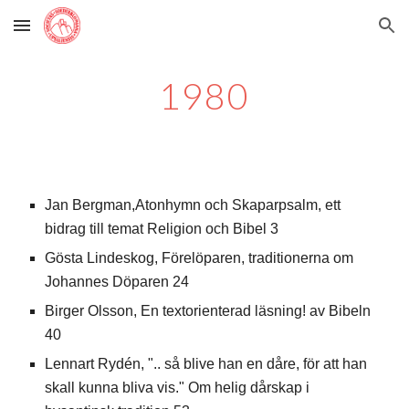
Skip to main content
Skip to navigation
19
80
Jan Bergman,Atonhymn och Skaparpsalm, ett
bidrag till temat Religion och Bibel 3
Gösta Lindeskog, Förelöparen, traditionerna om
Johannes Döparen 24
Birger Olsson, En textorienterad läsning! av Bibeln
40
Lennart Rydén, ".. så blive han en dåre, för att han
skall kunna bliva vis." Om helig dårskap i