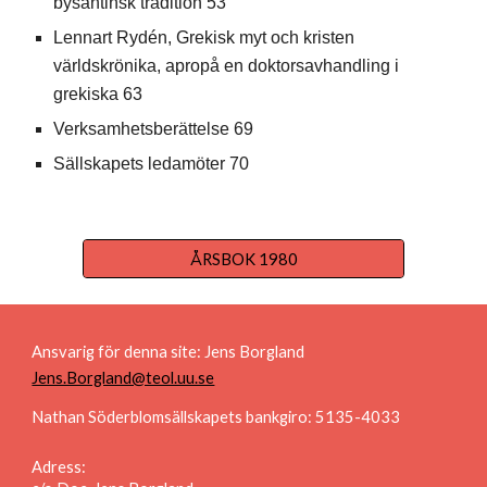
bysantinsk tradition 53
Lennart
Rydén
, Grekisk myt och kristen
världskrönika, apropå en doktorsavhandling i
grekiska 63
Verksamhetsberättelse 69
Sällskapets ledamöter 70
ÅRSBOK 1980
Ansvarig för denna site: Jens Borgland
Jens.Borgland@teol.uu.se
Nathan Söderblomsällskapets bankgiro: 5135-4033
Adress: