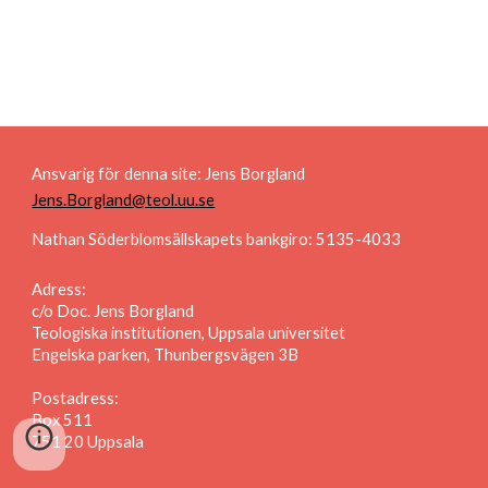
Ansvarig för denna site: Jens Borgland
Jens.Borgland@teol.uu.se
Nathan Söderblomsällskapets bankgiro: 5135-4033
Adress:
c/o Doc. Jens Borgland
Teologiska institutionen, Uppsala universitet
Engelska parken, Thunbergsvägen 3B
Postadress:
Box 511
751 20 Uppsala