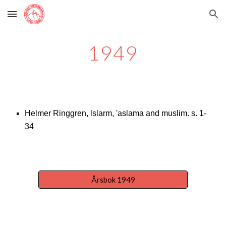
Skip to main content
Skip to navigation
1949
Helmer Ringgren,
lslarm, 'aslama and muslim. s. 1-
34
Årsbok 1949