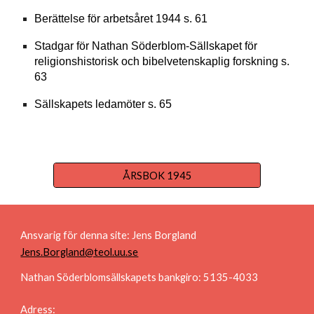
Berättelse för arbetsåret 1944 s. 61
Stadgar för Nathan Söderblom-Sällskapet för
religionshistorisk och bibelvetenskaplig forskning s.
63
Sällskapets ledamöter s. 65
ÅRSBOK 1945
Ansvarig för denna site: Jens Borgland
Jens.Borgland@teol.uu.se
Nathan Söderblomsällskapets bankgiro: 5135-4033
Adress: